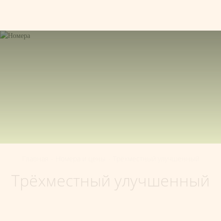
150040
,
Ярославская область
,
Ярославль
,
+7 (4852) 64-99-41
Улица Володарского
,
99
RU
Главная
-
Номера и цены
-
Трёхместный улучшенный
Трёхместный улучшенный