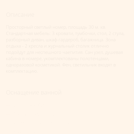
Описание
Просторный светлый номер, площадь 30 м. кв.
Стандартная мебель: 3 кровати, тумбочки, стол, 2 стула,
разборный диван, шкаф-гардероб, багажница. Зона
отдыха - 2 кресла и журнальный столик отлично
подойдут для неспешного чаепития. Сан узел, душевая
кабина в номере, укомплектованы полотенцами,
одноразовой косметикой. Фен, светильник входят в
комплектацию.
Оснащение ванной
душевая кабина
банные полотенца
косметические средства
раковина