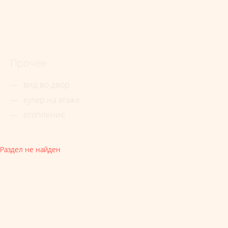
санузел
фен
Прочее
вид во двор
кулер на этаже
отопление
Раздел не найден
Бронируй сейчас
по выгодной
цене